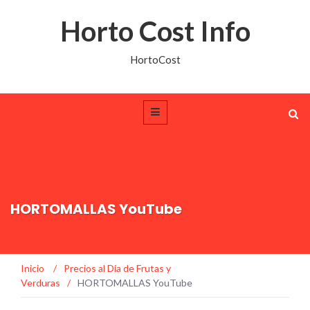
Horto Cost Info
HortoCost
HORTOMALLAS YouTube
Inicio
/
Precios al Día de Frutas y
Verduras
/
HORTOMALLAS YouTube