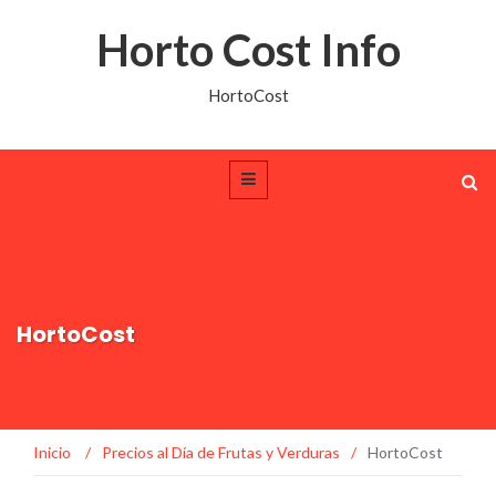
Horto Cost Info
HortoCost
HortoCost
Inicio
/
Precios al Día de Frutas y Verduras
/
HortoCost